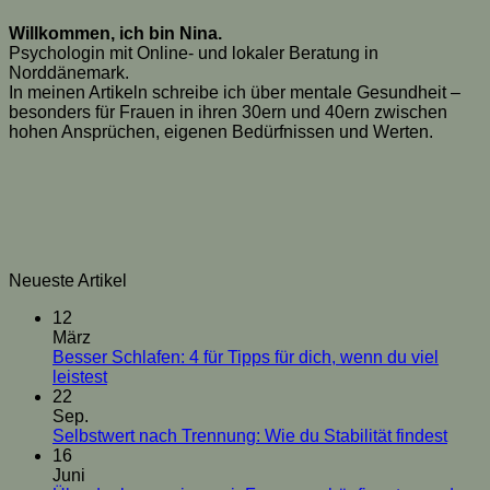
Willkommen, ich bin Nina.
Psychologin mit Online- und lokaler Beratung in
Norddänemark.
In meinen Artikeln schreibe ich über mentale Gesundheit –
besonders für Frauen in ihren 30ern und 40ern zwischen
hohen Ansprüchen, eigenen Bedürfnissen und Werten.
Neueste Artikel
12
März
Besser Schlafen: 4 für Tipps für dich, wenn du viel
Keine
leistest
Kommentare
22
zu
Sep.
Besser
Kein
Selbstwert nach Trennung: Wie du Stabilität findest
Schlafen:
Komm
16
4
zu
Juni