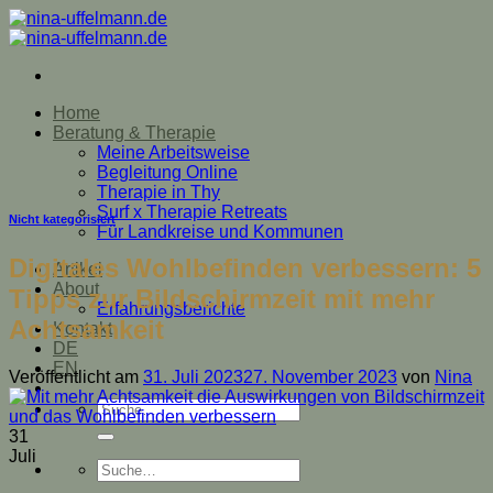
Zum
Inhalt
springen
Home
Beratung & Therapie
Meine Arbeitsweise
Begleitung Online
Therapie in Thy
Surf x Therapie Retreats
Nicht kategorisiert
Für Landkreise und Kommunen
Digitales Wohlbefinden verbessern: 5
Artikel
About
Tipps zur Bildschirmzeit mit mehr
Erfahrungsberichte
Achtsamkeit
Kontakt
DE
EN
Veröffentlicht am
31. Juli 2023
27. November 2023
von
Nina
Suche
nach:
31
Juli
Suche
nach: