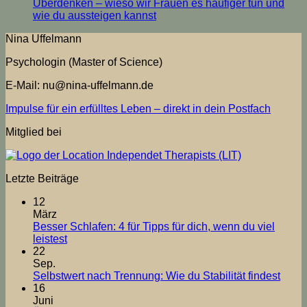
für
Selbs
Überdenken – wieso wir Frauen es häufiger tun und
Tipps
nach
Keine
wie du aussteigen kannst
für
Trenn
Kommentare
Nina Uffelmann
dich,
zu
Wie
wenn
Überdenken
du
Psychologin (Master of Science)
du
–
Stabil
viel
wieso
findes
E-Mail: nu@nina-uffelmann.de
leistest
wir
Frauen
Impulse für ein erfülltes Leben – direkt in dein Postfach
es
häufiger
Mitglied bei
tun
und
wie
du
Letzte Beiträge
aussteigen
kannst
12
März
Besser Schlafen: 4 für Tipps für dich, wenn du viel
Keine
leistest
Kommentare
22
zu
Sep.
Besser
Kein
Selbstwert nach Trennung: Wie du Stabilität findest
Schlafen:
Komm
16
4
zu
Juni