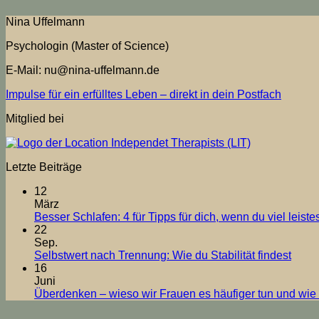
Nina Uffelmann
Psychologin (Master of Science)
E-Mail: nu@nina-uffelmann.de
Impulse für ein erfülltes Leben – direkt in dein Postfach
Mitglied bei
Letzte Beiträge
12
März
Besser Schlafen: 4 für Tipps für dich, wenn du viel leiste
22
Sep.
Kein
Selbstwert nach Trennung: Wie du Stabilität findest
Komm
16
zu
Juni
Selbs
Überdenken – wieso wir Frauen es häufiger tun und wie
nach
Trenn