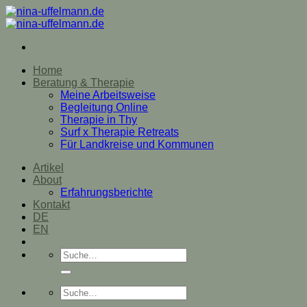
Zum
Inhalt
springen
Home
Beratung & Therapie
Meine Arbeitsweise
Begleitung Online
Therapie in Thy
Surf x Therapie Retreats
Für Landkreise und Kommunen
Artikel
About
Erfahrungsberichte
Kontakt
DE
EN
Suche
nach:
Suche
nach: