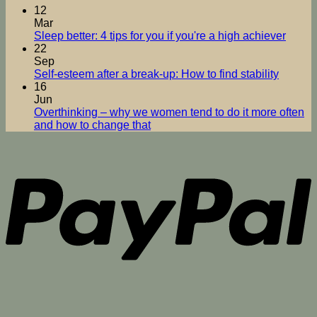
12
Mar
No
Sleep better: 4 tips for you if you're a high achiever
Comm
22
on
Sep
Besse
No
Self-esteem after a break-up: How to find stability
Schlaf
Comme
16
on
4
Jun
Selbstw
für
Overthinking – why we women tend to do it more often
nach
Tipps
No
and how to change that
Trennun
für
Comments
P
on
Wie
dich,
Überdenken
du
wenn
–
Stabilitä
du
wieso
findest
viel
wir
leistes
Frauen
es
häufiger
tun
und
wie
du
aussteigen
V
kannst